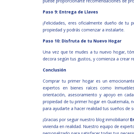
puede proporcionarte recomendaciones de profe
Paso 9: Entrega de Llaves
¡Felicidades, eres oficialmente dueño de tu p
propiedad y podrás comenzar a instalarte.
Paso 10: Disfruta de tu Nuevo Hogar
Una vez que te mudes a tu nuevo hogar, tómat
decora según tus gustos, y comienza a crear r
Conclusión
Comprar tu primer hogar es un emocionante 
expertos en bienes raíces como Inmuebles
orientación, asesoramiento y apoyo en cada 
propiedad de tu primer hogar en Guatemala, n
para ayudarte a hacer realidad tus sueños de se
¡Gracias por seguir nuestro blog inmobiliario!
E
vivienda en realidad. Nuestro equipo de experto
personalizado para satisfacer todas tus necesi