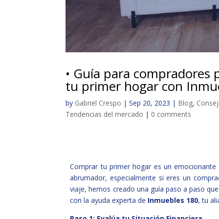
• Guía para compradores p
tu primer hogar con Inmu
by
Gabriel Crespo
|
Sep 20, 2023
|
Blog
,
Consejo
Tendencias del mercado
|
0 comments
Comprar tu primer hogar es un emocionante h
abrumador, especialmente si eres un comprad
viaje, hemos creado una guía paso a paso que 
con la ayuda experta de
Inmuebles 180
, tu a
Paso 1: Evalúa tu Situación Financiera