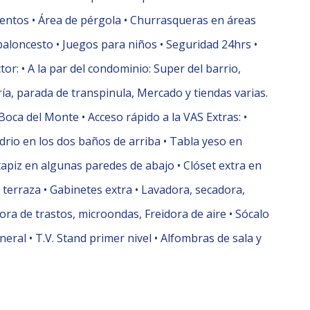
eventos •⁠ ⁠Área de pérgola •⁠ ⁠Churrasqueras en áreas
baloncesto •⁠ ⁠Juegos para niños •⁠ ⁠Seguridad 24hrs •⁠
or: •⁠ ⁠A la par del condominio: Super del barrio,
a, parada de transpinula, Mercado y tiendas varias.
Boca del Monte •⁠ ⁠Acceso rápido a la VAS Extras: •⁠
idrio en los dos baños de arriba •⁠ ⁠⁠Tabla yeso en
 tapiz en algunas paredes de abajo •⁠ ⁠⁠Clóset extra en
erraza •⁠ ⁠⁠Gabinetes extra •⁠ ⁠⁠Lavadora, secadora,
ra de trastos, microondas, Freidora de aire •⁠ ⁠⁠Sócalo
ral •⁠ ⁠⁠T.V. Stand primer nivel •⁠ ⁠⁠Alfombras de sala y