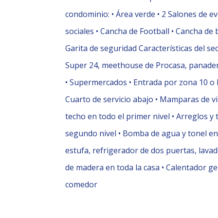
condominio: •⁠ ⁠Área verde •⁠ ⁠2 Salones de 
sociales •⁠ ⁠Cancha de Football •⁠ ⁠Cancha de 
⁠Garita de seguridad Características del sect
Super 24, meethouse de Procasa, panaderí
•⁠ ⁠Supermercados •⁠ ⁠Entrada por zona 10 o 
⁠Cuarto de servicio abajo •⁠ ⁠⁠Mamparas de v
techo en todo el primer nivel •⁠ ⁠⁠Arreglos y
segundo nivel •⁠ ⁠⁠Bomba de agua y tonel en t
estufa, refrigerador de dos puertas, lavado
de madera en toda la casa •⁠ ⁠⁠Calentador gene
comedor