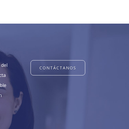
 del
CONTÁCTANOS
cta
ble
n