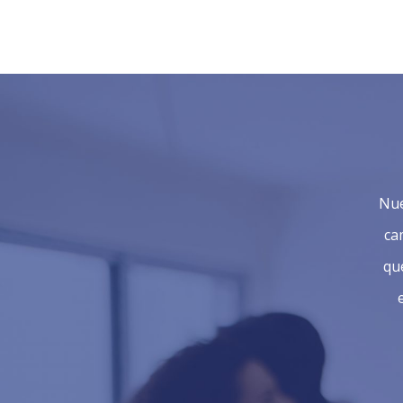
Nue
ca
qu