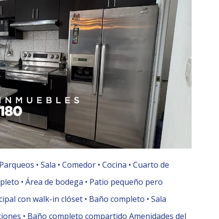
Parqueos •⁠ ⁠Sala •⁠ ⁠Comedor •⁠ ⁠Cocina •⁠ ⁠Cuarto de
mpleto •⁠ ⁠Área de bodega •⁠ ⁠Patio pequeño pero
ipal con walk-in clóset •⁠ ⁠Baño completo •⁠ ⁠Sala
bitaciones •⁠ ⁠Baño completo compartido Amenidades del