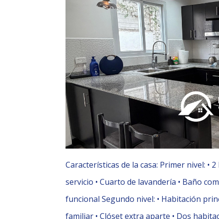
Características de la casa: Primer nivel: •⁠ ⁠2 
servicio •⁠ ⁠Cuarto de lavandería •⁠ ⁠Baño co
funcional Segundo nivel: •⁠ ⁠Habitación princ
familiar •⁠ ⁠Clóset extra aparte •⁠ ⁠Dos ha